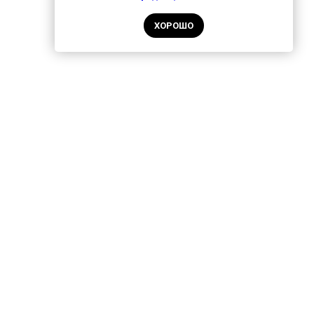
ХОРОШО
ам для отельеров