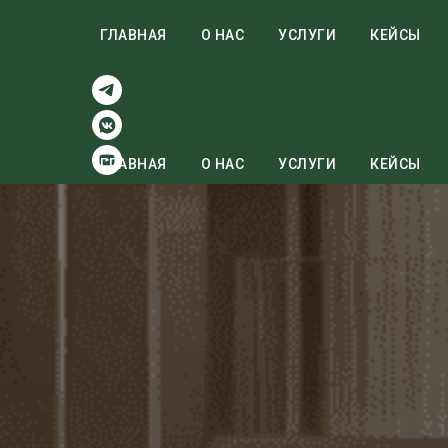
Мы в
соц.
ГЛАВНАЯ
О НАС
УСЛУГИ
КЕЙСЫ
сетях:
ГЛАВНАЯ
О НАС
УСЛУГИ
КЕЙСЫ