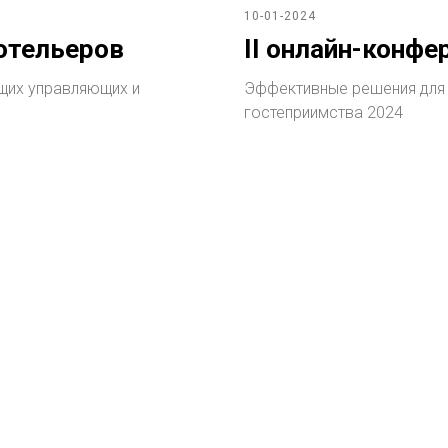
10-01-2024
 отельеров
II онлайн-конфе
щих управляющих и
Эффективные решения для 
гостеприимства 2024