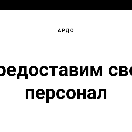
АРДО
редоставим св
персонал