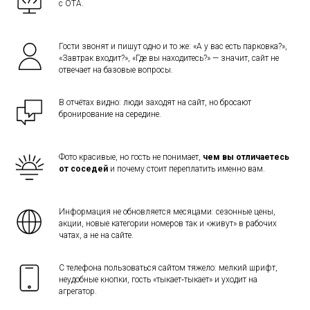
с OTA.
Гости звонят и пишут одно и то же: «А у вас есть парковка?»,
«Завтрак входит?», «Где вы находитесь?» — значит, сайт не
отвечает на базовые вопросы.
В отчётах видно: люди заходят на сайт, но бросают
бронирование на середине.
Фото красивые, но гость не понимает,
чем вы отличаетесь
от соседей
и почему стоит переплатить именно вам.
Информация не обновляется месяцами: сезонные цены,
акции, новые категории номеров так и «живут» в рабочих
чатах, а не на сайте.
С телефона пользоваться сайтом тяжело: мелкий шрифт,
неудобные кнопки, гость «тыкает‑тыкает» и уходит на
агрегатор.