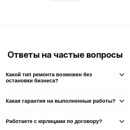
Ответы на частые вопросы
Какой тип ремонта возможен без
остановки бизнеса?
Работаем по графику, в ночные часы или поэтапно.
Текущий ремонт, косметические работы
Какая гарантия на выполненные работы?
проводятся без приостановки работы вашей
Гарантия 2 года — текущий ремонт, 5 лет —
компании.
модернизация и капремонт. Обеспечиваем
Работаете с юрлицами по договору?
постгарантийное обслуживание.