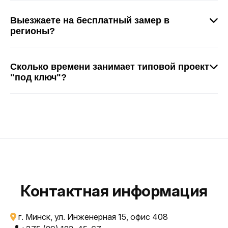
Да, полный пакет закрывающих документов,
работаем с НДС, возможна отсрочка платежа 30
Выезжаете на бесплатный замер в
дней после подписания актов.
регионы?
Бесплатно выезжаем по всей Беларуси. Снимаем
замеры, консультируем, готовим предварительную
Сколько времени занимает типовой проект
смету.
"под ключ"?
Всё индивидуально: от 3 недель (ремонт
помещения 50-100 м²) до 3-4 месяцев на полную
реконструкцию.
Контактная информация
г. Минск, ул. Инженерная 15, офис 408