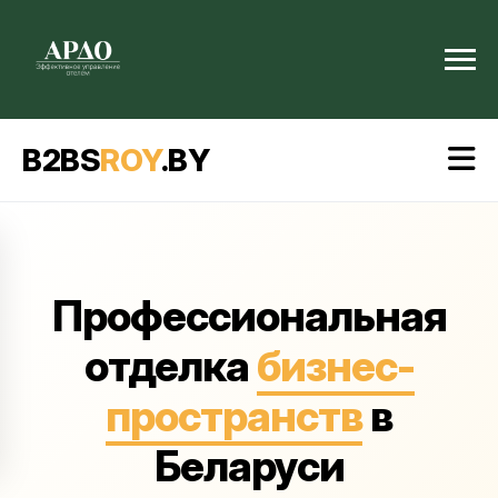
B2BS
ROY
.BY
Профессиональная
отделка
бизнес-
пространств
в
Беларуси