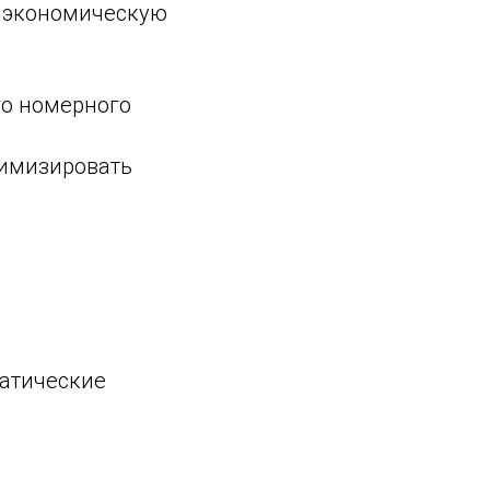
а экономическую
го номерного
тимизировать
атические